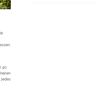
te
assen.
n
r 40
näheren
 jedes