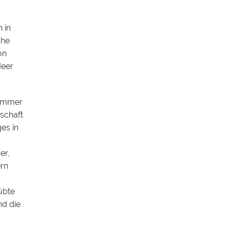
 in
öhe
on
Meer
 immer
schaft
es in
er,
rn
übte
nd die