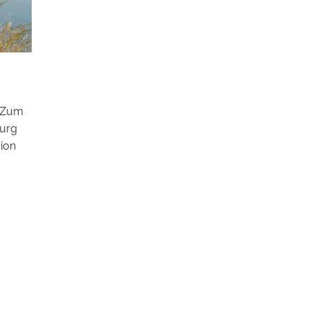
. Zum
burg
gion