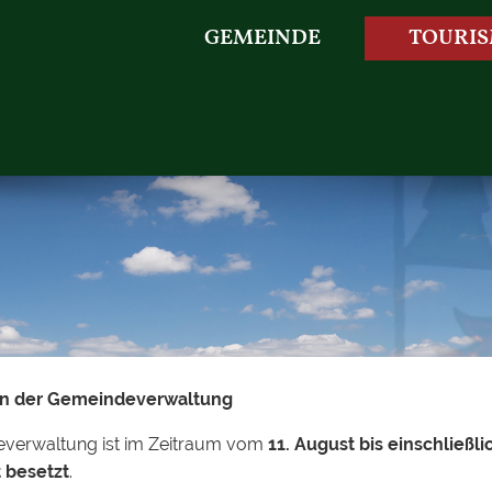
GEMEINDE
TOURI
 in der Gemeindeverwaltung
everwaltung ist im Zeitraum vom
11. August bis einschließli
N
 besetzt
.