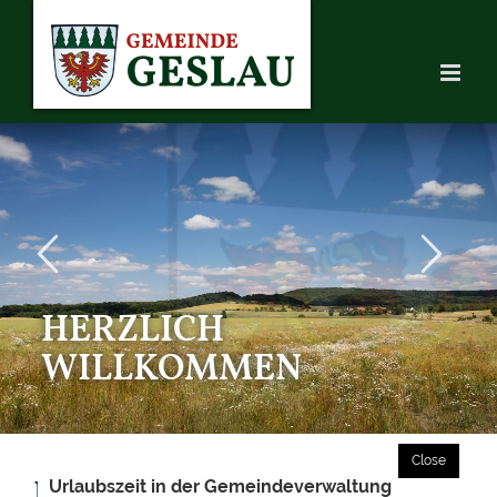
Skip
to
content
HERZLICH
WILLKOMMEN
BREITBANDAUSBAU
Urlaubszeit in der Gemeindeverwaltung