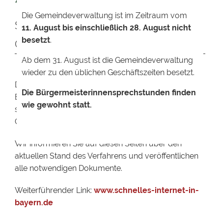
Die Gemeindeverwaltung ist im Zeitraum vom
Schnelles Internet für die
11. August bis einschließlich 28. August nicht
besetzt
.
Gemeinde
Ab dem 31. August ist die Gemeindeverwaltung
wieder zu den üblichen Geschäftszeiten besetzt.
Die Gemeinde Geslau hat vor, die Versorgung Ihrer
Die Bürgermeisterinnensprechstunden finden
Einwohner mit Breitbandanschlüssen und so den
wie gewohnt statt.
schnellem Zugang zum Internet im gesamten
Gemeindegebiet zu verbessern.
Wir informieren Sie auf diesen Seiten über den
aktuellen Stand des Verfahrens und veröffentlichen
alle notwendigen Dokumente.
Weiterführender Link:
www.schnelles-internet-in-
bayern.de