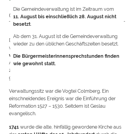
Die Gemeindeverwaltung ist im Zeitraum vom
Geslau im Laufe der Jahre
11. August bis einschließlich 28. August nicht
besetzt
.
Ab dem 31. August ist die Gemeindeverwaltung
Die erste urkundliche Erwähnung Geslaus datiert
wieder zu den üblichen Geschäftszeiten besetzt.
vom
27.08.1216,
die des
Gemeindeteils Aidenau
vom 01.05.1000.
Die Bürgermeisterinnensprechstunden finden
Ab dem
17.07.1318
gehörte Geslau und Umgebung
wie gewohnt statt.
zu den Burggrafen von Nürnberg. Ihre Herrschaft
ging später an die Markgrafen von Ansbach über.
Verwaltungssitz war die Vogtei Colmberg. Ein
einschneidendes Ereignis war die Einführung der
Reformation 1527 – 1530. Seitdem ist Geslau
evangelisch.
1741
wurde die alte, hinfällig gewordene Kirche aus