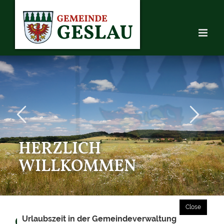
Skip
to
content
HERZLICH
WILLKOMMEN
GESCHICHTE & URSPRUNG
Urlaubszeit in der Gemeindeverwaltung