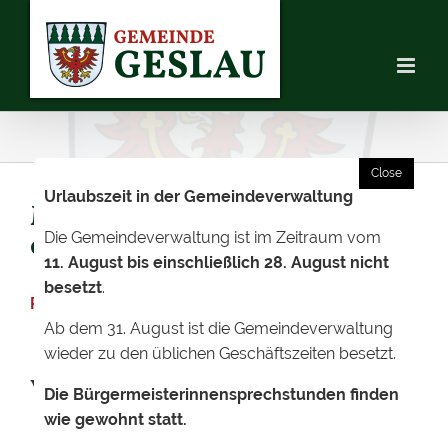
Skip
to
content
Urlaubszeit in der Gemeindeverwaltung
Marktplatzfest vom
Die Gemeindeverwaltung ist im Zeitraum vom
04.-05.07.2026
11. August bis einschließlich 28. August nicht
besetzt
.
Programm zum Marktplatzfest
2026
Ab dem 31. August ist die Gemeindeverwaltung
wieder zu den üblichen Geschäftszeiten besetzt.
VERGANGENE MELDUNGEN
Die Bürgermeisterinnensprechstunden finden
wie gewohnt statt.