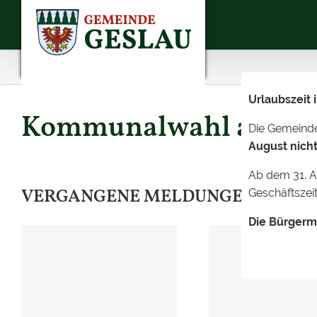
Skip
to
content
Urlaubszeit
Kommunalwahl am 08.03
Die Gemeind
August nicht
Ab dem 31. A
VERGANGENE MELDUNGEN
Geschäftszeit
Die Bürgerm