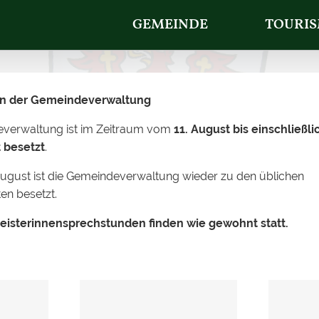
GEMEINDE
TOURI
 in der Gemeindeverwaltung
.2026 von 08.00 Uhr bi
everwaltung ist im Zeitraum vom
11. August bis einschließli
 besetzt
.
ugust ist die Gemeindeverwaltung wieder zu den üblichen
en besetzt.
eisterinnensprechstunden finden wie gewohnt statt.