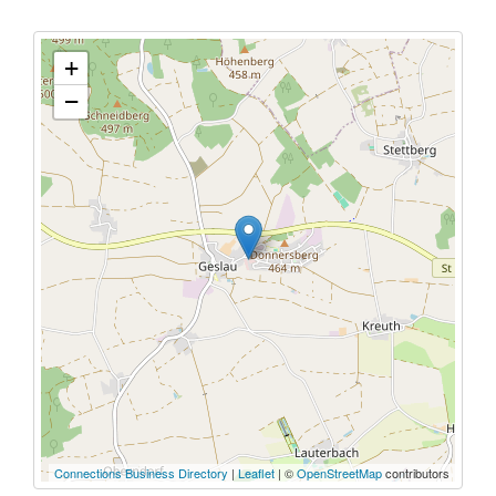
+
−
Connections Business Directory
|
Leaflet
| ©
OpenStreetMap
contributors