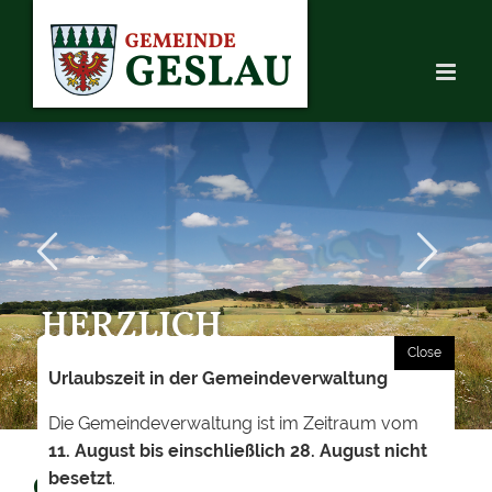
Skip
to
content
HERZLICH
WILLKOMMEN
Urlaubszeit in der Gemeindeverwaltung
Die Gemeindeverwaltung ist im Zeitraum vom
11. August bis einschließlich 28. August nicht
besetzt
.
GEWERBEVERZEICHNIS