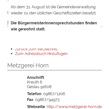
Ab dem 31. August ist die Gemeindeverwaltung
Ortsansässige Unternehmen
wieder zu den üblichen Geschäftszeiten besetzt.
präsentieren sich
Die Bürgermeisterinnensprechstunden finden
wie gewohnt statt.
zurück zum Verzeichnis.
Zum Adressbuch hinzufügen.
Metzgerei Horn
Anschrift
Kreuth 6
Geslau
91608
Telefon
:
09867/1206
Fax
:
09867/94973
Webseite
:
http://www.metzgerei-horn.de