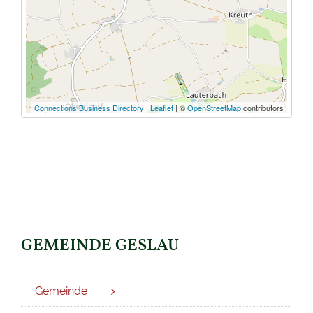
Connections Business Directory
|
Leaflet
| ©
OpenStreetMap
contributors
GEMEINDE GESLAU
Gemeinde