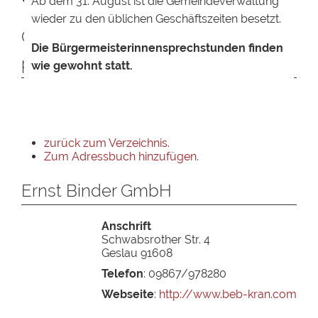
Ab dem 31. August ist die Gemeindeverwaltung
wieder zu den üblichen Geschäftszeiten besetzt.
Ortsansässige Unternehmen
Die Bürgermeisterinnensprechstunden finden
präsentieren sich
wie gewohnt statt.
zurück zum Verzeichnis.
Zum Adressbuch hinzufügen.
Ernst Binder GmbH
Anschrift
Schwabsrother Str. 4
Geslau
91608
Telefon
:
09867/978280
Webseite
:
http://www.beb-kran.com