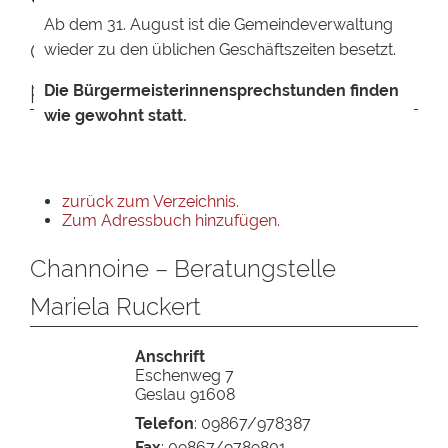
Ab dem 31. August ist die Gemeindeverwaltung
Ortsansässige Unternehmen
wieder zu den üblichen Geschäftszeiten besetzt.
präsentieren sich
Die Bürgermeisterinnensprechstunden finden
wie gewohnt statt.
zurück zum Verzeichnis.
Zum Adressbuch hinzufügen.
Channoine – Beratungstelle
Mariela Ruckert
Anschrift
Eschenweg 7
Geslau
91608
Telefon
:
09867/978387
Fax
:
09867/9789801