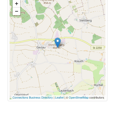
+
−
Connections Business Directory
|
Leaflet
| ©
OpenStreetMap
contributors