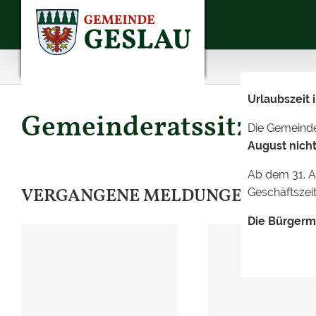
Skip
to
content
Urlaubszeit
Gemeinderatssitzung a
Die Gemeind
August nicht
Ab dem 31. A
VERGANGENE MELDUNGEN
Geschäftszeit
Die Bürgerm