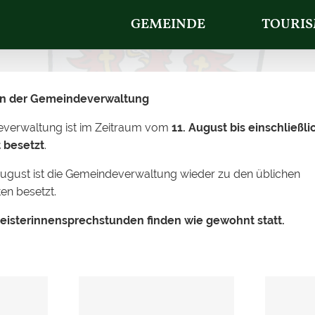
GEMEINDE
TOURI
 in der Gemeindeverwaltung
m Montag, den 11.05.20
everwaltung ist im Zeitraum vom
11. August bis einschließli
 besetzt
.
ugust ist die Gemeindeverwaltung wieder zu den üblichen
en besetzt.
eisterinnensprechstunden finden wie gewohnt statt.